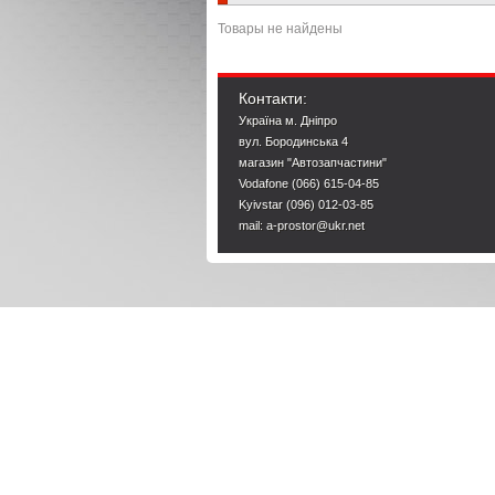
Товары не найдены
Контакти:
Україна м. Дніпро
вул. Бородинська 4
магазин "Автозапчастини"
Vodafone (066) 615-04-85
Kyivstar (096) 012-03-85
mail: a-prostor@ukr.net