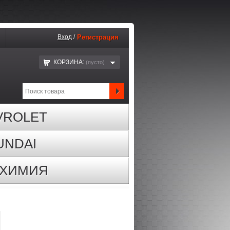
Вход
/
Регистрация
КОРЗИНА:
(пустo)
VROLET
UNDAI
ОХИМИЯ