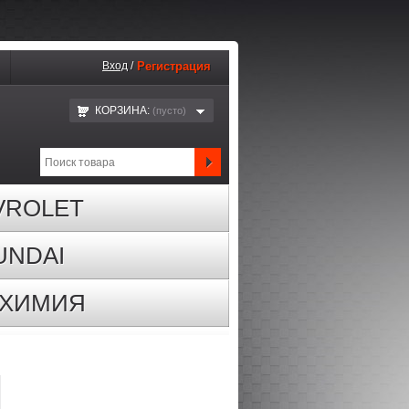
Вход
/
Регистрация
КОРЗИНА:
(пустo)
VROLET
UNDAI
ОХИМИЯ