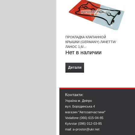
ПРОКЛАДКА КЛАПАННОЙ
КРЫШКИ (GERMANY) ЛАЧЕТТИ/
ЛАНОС 1,6/...
Нет в наличии
Детали
Контакти:
Україна м. Дніпро
вул. Бородинська 4
магазин "Автозапчастини"
Vodafone (066) 615-04-85
Kyivstar (096) 012-03-85
mail: a-prostor@ukr.net