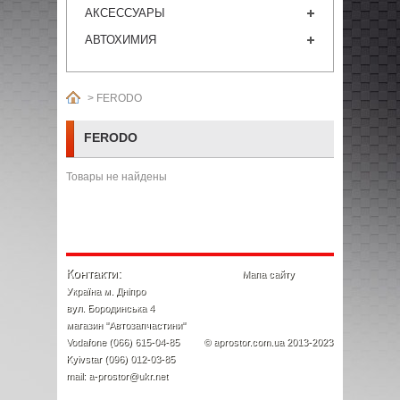
АКСЕССУАРЫ
АВТОХИМИЯ
>
FERODO
FERODO
Товары не найдены
Контакти:
Мапа сайту
Україна м. Дніпро
вул. Бородинська 4
магазин "Автозапчастини"
Vodafone (066) 615-04-85
© aprostor.com.ua 2013-2023
Kyivstar (096) 012-03-85
mail: a-prostor@ukr.net