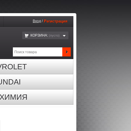
Вход
/
Регистрация
КОРЗИНА:
(пустo)
VROLET
UNDAI
ОХИМИЯ