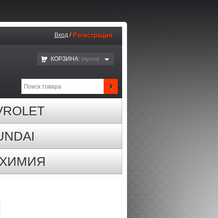
Вход
/
Регистрация
КОРЗИНА:
(пустo)
VROLET
UNDAI
ОХИМИЯ