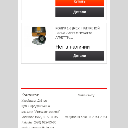
Детали
РОЛИК 1,6 (REX) НАТЯЖНОЙ
ЛАНОС/ АВЕО/ НУБИРА/
ЛАЧЕТТИ/...
Нет в наличии
Детали
Контакти:
Мапа сайту
Україна м. Дніпро
вул. Бородинська 4
магазин "Автозапчастини"
Vodafone (066) 615-04-85
© aprostor.com.ua 2013-2023
Kyivstar (096) 012-03-85
mail: a-prostor@ukr.net