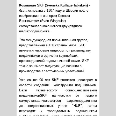
Компания
SKF
(Svenska Kullagerfabriken)
-
была основана в 1907 году в Швеции после
изобретения инженером Свеном
Вингквистом (Sven Wingquist)
самоустанавливающегося двухрядного
шарикоподшипника.
Это международная промышленная группа,
представленная в 130 странах мира. SKF
является мировым лидером по производству
подшипников и одним из крупнейших
производителей подшипниковой стали. SKF
также занимает лидирующие позиции в
производстве эластомерных уплотнений.
Уже свыше 90 лет
SKF
является новатором в
области создания конструкций подшипников.
Вехи технического совершенствования
подшипников
SKF
начинаются от первого
самоустанавливающегося шарикоподшипника
до подшипниковых узлов "HUB", затем
переходят к тороидальным подшипникам