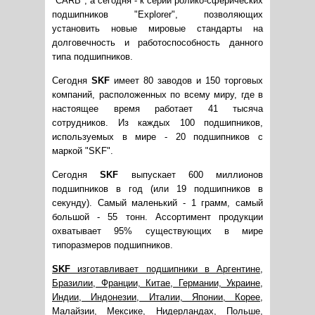
"CARB", a сегодня - к серии ролико-сферических
подшипников "Explorer", позволяющих
установить новые мировые стандарты на
долговечность и работоспособность данного
типа подшипников.
Сегодня
SKF
имеет 80 заводов и 150 торговых
компаний, расположенных по всему миру, где в
настоящее время работает 41 тысяча
сотрудников. Из каждых 100 подшипников,
используемых в мире - 20 подшипников с
маркой "SKF".
Сегодня
SKF
выпускает 600 миллионов
подшипников в год (или 19 подшипников в
секунду). Самый маленький - 1 грамм, самый
большой - 55 тонн. Ассортимент продукции
охватывает 95% существующих в мире
типоразмеров подшипников.
SKF
изготавливает подшипники в Аргентине,
Бразилии, Франции, Китае, Германии, Украине,
Индии, Индонезии, Италии, Японии, Корее,
Малайзии, Мексике, Нидерландах, Польше,