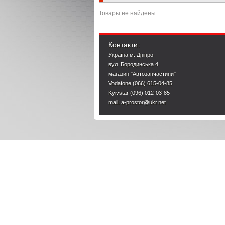
Товары не найдены
Контакти:
Україна м. Дніпро
вул. Бородинська 4
магазин "Автозапчастини"
Vodafone (066) 615-04-85
Kyivstar (096) 012-03-85
mail: a-prostor@ukr.net