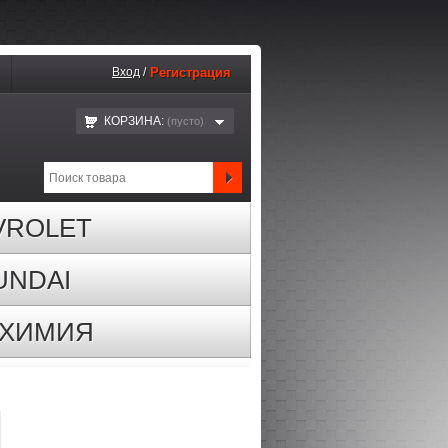
Вход
/
Регистрация
КОРЗИНА:
(пустo)
VROLET
UNDAI
ОХИМИЯ