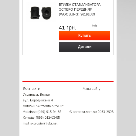
ВТУЛКА СТАБИЛИЗАТОРА
ЭСПЕРО ПЕРЕДНЯЯ
(WOOSUNG) 96191889
55
41
грн.
Детали
Контакти:
Мапа сайту
Україна м. Дніпро
вул. Бородинська 4
магазин "Автозапчастини"
Vodafone (066) 615-04-85
© aprostor.com.ua 2013-2023
Kyivstar (096) 012-03-85
mail: a-prostor@ukr.net