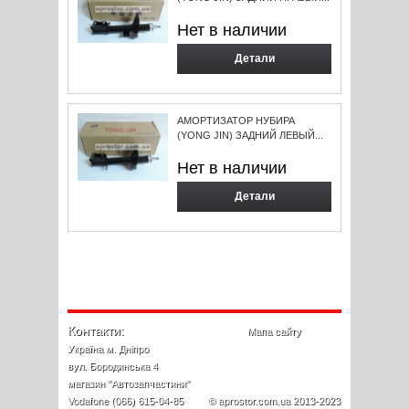
Нет в наличии
Детали
АМОРТИЗАТОР НУБИРА
(YONG JIN) ЗАДНИЙ ЛЕВЫЙ...
Нет в наличии
Детали
Контакти:
Мапа сайту
Україна м. Дніпро
вул. Бородинська 4
магазин "Автозапчастини"
Vodafone (066) 615-04-85
© aprostor.com.ua 2013-2023