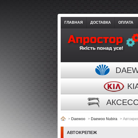
ГЛАВНАЯ
ДОСТАВКА
ОПЛАТА
DAE
KI
АКСЕС
>
Daewoo
>
Daewoo Nubira
>
Автокре
АВТОКРЕПЕЖ