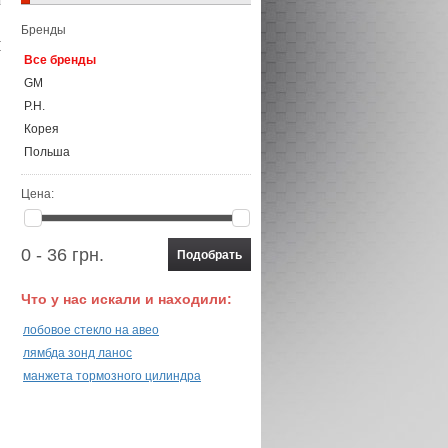
Бренды
Все бренды
GM
P.H.
Корея
Польша
Цена:
0 - 36 грн.
Что у нас искали и находили:
лобовое стекло на авео
лямбда зонд ланос
манжета тормозного цилиндра