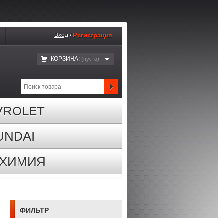
Вход
/
Регистрация
КОРЗИНА:
(пустo)
VROLET
UNDAI
ОХИМИЯ
ФИЛЬТР