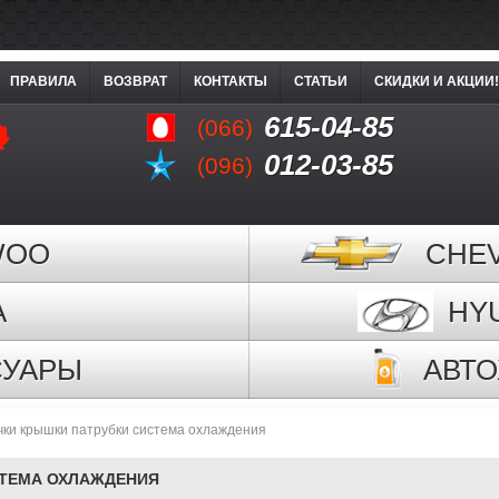
ПРАВИЛА
ВОЗВРАТ
КОНТАКТЫ
СТАТЬИ
СКИДКИ И АКЦИИ!
615-04-85
(066)
012-03-85
(096)
WOO
CHE
A
HY
СУАРЫ
АВТ
чки крышки патрубки система охлаждения
СТЕМА ОХЛАЖДЕНИЯ