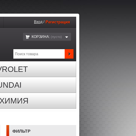
Вход
/
Регистрация
КОРЗИНА:
(пустo)
VROLET
UNDAI
ОХИМИЯ
ФИЛЬТР