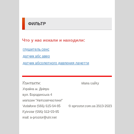
ФИЛЬТР
Что у нас искали и находили:
глушитель сенс
датчик абс авео
датчик абсолютного давления лачетти
Контакти:
Мапа сайту
Україна м. Дніпро
вул. Бородинська 4
магазин "Автозапчастини"
Vodafone (066) 615-04-85
© aprostor.com.ua 2013-2023
Kyivstar (096) 012-03-85
mail: a-prostor@ukr.net