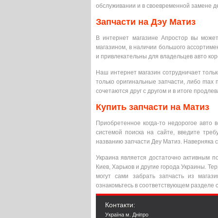
обслуживании и в своевременной замене д
Запчасти на Дэу Матиз
В интернет магазине Апростор вы может
магазином, в наличии большого ассортиме
и привлекательны для владельцев авто кор
Наш интернет магазин сотрудничает толь
только оригинальные запчасти, либо max 
сочетаются друг с другом и в итоге продл
Купить запчасти на Матиз
Приобретенное когда-то недорогое авто 
системой поиска на сайте, введите треб
названию запчасти Деу Матиз. Наверняка 
Украина является достаточно активным п
Киев, Харьков и другие города Украины. Т
могут сами забрать запчасть из магази
ознакомьтесь в соответствующем разделе с
Контакти:
Україна м. Дніпро