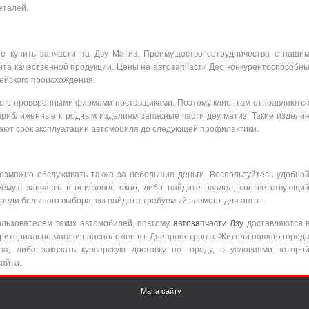
еталей.
е купить запчасти на Дэу Матиз. Преимущество сотрудничества с наши
нта качественной продукции. Цены на автозапчасти Део конкурентоспособн
ейского происхождения.
ко с проверенными фирмами-поставщиками. Поэтому клиентам отправляютс
приближенные к родным изделиям запасные части деу матиз. Такие издели
евают срок эксплуатации автомобиля до следующей профилактики.
возможно обслуживать также за небольшие деньги. Воспользуйтесь удобно
уемую запчасть в поисковое окно, либо найдите раздел, соответствующи
среди большого выбора, вы найдете требуемый элемент для авто.
ользователем таких автомобилей, поэтому
автозапчасти Дэу
доставляются 
ерриториально магазин расположен в г. Днепропетровск. Жители нашего город
на, либо заказать курьерскую доставку по городу, с условиями которо
айта.
Мапа сайту