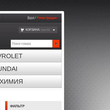
Вход
/
Регистрация
КОРЗИНА:
(пустo)
VROLET
UNDAI
ОХИМИЯ
ФИЛЬТР