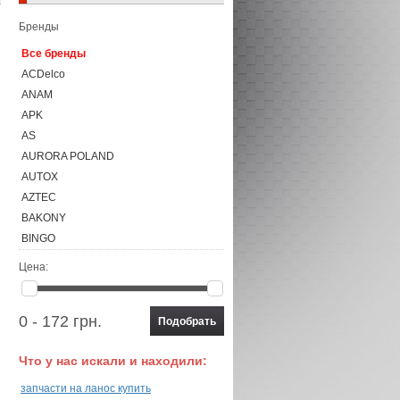
Бренды
Все бренды
ACDelco
ANAM
APK
AS
AURORA POLAND
AUTOX
AZTEC
BAKONY
BINGO
BOSCH
Цена:
BOSUNG
BR.TEC
0 - 172 грн.
BRECO
BSC
Что у нас искали и находили:
CHAMPION
Continental
запчасти на ланос купить