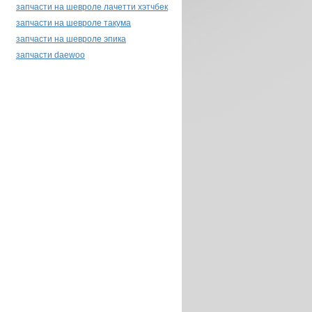
CONTITECH
запчасти на шевроле лачетти хэтчбек
CTR
запчасти на шевроле такума
CW
запчасти на шевроле эпика
DAC
запчасти daewoo
DAEDONG
DAEJIN
DELPHI
DENSO
DM
DONGIL
DW Motor
ECO
FAG
FEBI
FSO
FYC
G-YOUNG
GATES
GENON
GEUNYOUNG