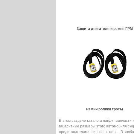
Защита двигателя и ремня ГРМ
Ремни ролики тросы
В этом разделе каталога найдут запчасти
габаритные размеры этого автомобиля скор
представителями сильного пола. В люб