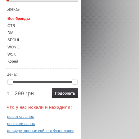
Бренды
Все бренды
CTR
DM
SEOUL
WONIL
WSK
Корея
Цена:
1 - 299 грн.
Что у нас искали и находили:
решетка ланос
реснички ланос
полиуретановые сайлентблоки ланос