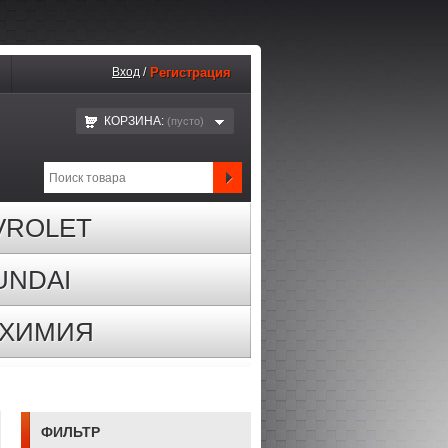
Вход
/
Регистрация
КОРЗИНА:
(пустo)
VROLET
UNDAI
ОХИМИЯ
ФИЛЬТР