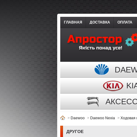
ГЛАВНАЯ
ДОСТАВКА
ОПЛАТА
DAE
KI
АКСЕС
>
Daewoo
>
Daewoo Nexia
>
Ходовая 
ДРУГОЕ