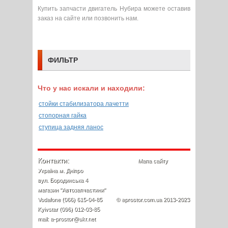
Купить запчасти двигатель Нубира можете оставив
заказ на сайте или позвонить нам.
ФИЛЬТР
Что у нас искали и находили:
стойки стабилизатора лачетти
стопорная гайка
ступица задняя ланос
Контакти:
Мапа сайту
Україна м. Дніпро
вул. Бородинська 4
магазин "Автозапчастини"
Vodafone (066) 615-04-85
© aprostor.com.ua 2013-2023
Kyivstar (096) 012-03-85
mail: a-prostor@ukr.net