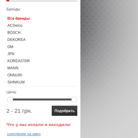
Бренды
Все бренды
ACDelco
BOSCH
DEKOREA
GM
JPN
KOREASTAR
MANN
ONNURI
SHINKUM
Корея
Цена:
Польша
2 - 21 грн.
Что у нас искали и находили:
сцепление на авео