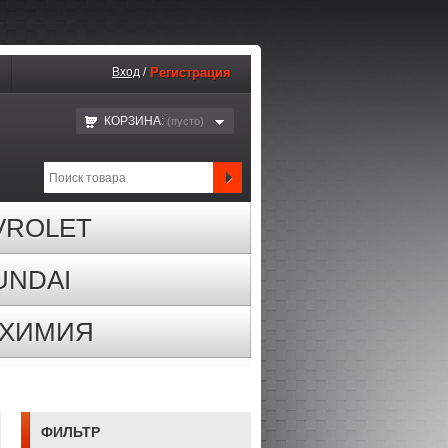
Вход
/
Регистрация
КОРЗИНА:
(пустo)
VROLET
UNDAI
ОХИМИЯ
ФИЛЬТР