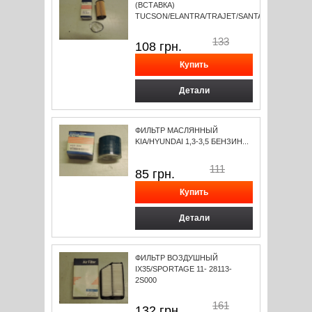
(ВСТАВКА)
TUCSON/ELANTRA/TRAJET/SANTA...
133
108
грн.
Детали
ФИЛЬТР МАСЛЯННЫЙ
KIA/HYUNDAI 1,3-3,5 БЕНЗИН...
111
85
грн.
Детали
ФИЛЬТР ВОЗДУШНЫЙ
IX35/SPORTAGE 11- 28113-
2S000
161
132
грн.