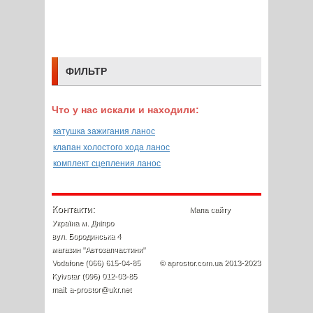
ФИЛЬТР
Что у нас искали и находили:
катушка зажигания ланос
клапан холостого хода ланос
комплект сцепления ланос
Контакти:
Мапа сайту
Україна м. Дніпро
вул. Бородинська 4
магазин "Автозапчастини"
Vodafone (066) 615-04-85
© aprostor.com.ua 2013-2023
Kyivstar (096) 012-03-85
mail: a-prostor@ukr.net