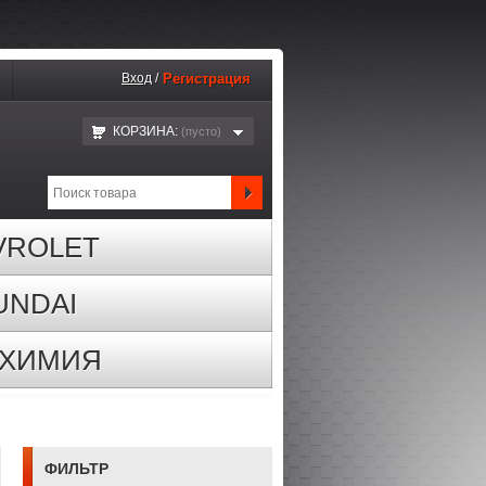
Вход
/
Регистрация
КОРЗИНА:
(пустo)
VROLET
UNDAI
ОХИМИЯ
ФИЛЬТР