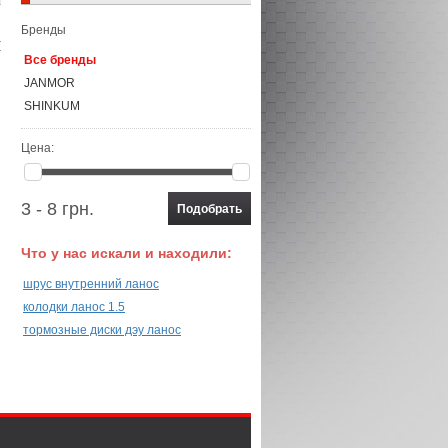
Бренды
Все бренды
JANMOR
SHINKUM
Цена:
3 - 8 грн.
Что у нас искали и находили:
шрус внутренний ланос
колодки ланос 1.5
тормозные диски дэу ланос