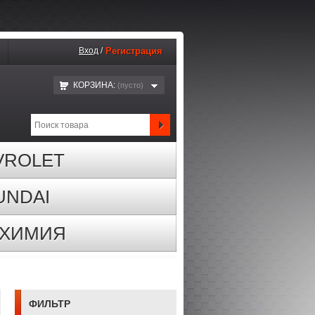
Вход
/
Регистрация
КОРЗИНА:
(пустo)
VROLET
UNDAI
ОХИМИЯ
ФИЛЬТР