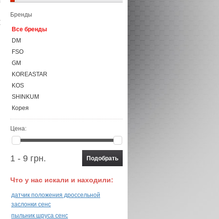
Бренды
Все бренды
DM
FSO
GM
KOREASTAR
KOS
SHINKUM
Корея
Цена:
1 - 9 грн.
Что у нас искали и находили:
датчик положения дроссельной
заслонки сенс
пыльник шруса сенс