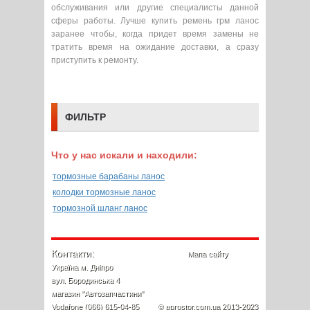
обслуживания или другие специалисты данной
сферы работы. Лучше купить ремень грм ланос
заранее чтобы, когда придет время замены не
тратить время на ожидание доставки, а сразу
приступить к ремонту.
ФИЛЬТР
Что у нас искали и находили:
тормозные барабаны ланос
колодки тормозные ланос
тормозной шланг ланос
Контакти:
Мапа сайту
Україна м. Дніпро
вул. Бородинська 4
магазин "Автозапчастини"
Vodafone (066) 615-04-85
© aprostor.com.ua 2013-2023