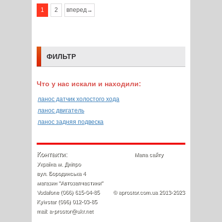
1
2
вперед→
ФИЛЬТР
Что у нас искали и находили:
ланос датчик холостого хода
ланос двигатель
ланос задняя подвеска
Контакти:
Мапа сайту
Україна м. Дніпро
вул. Бородинська 4
магазин "Автозапчастини"
Vodafone (066) 615-04-85
© aprostor.com.ua 2013-2023
Kyivstar (096) 012-03-85
mail: a-prostor@ukr.net