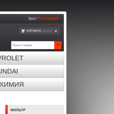
Вход
/
Регистрация
КОРЗИНА:
(пустo)
VROLET
UNDAI
ОХИМИЯ
ФИЛЬТР