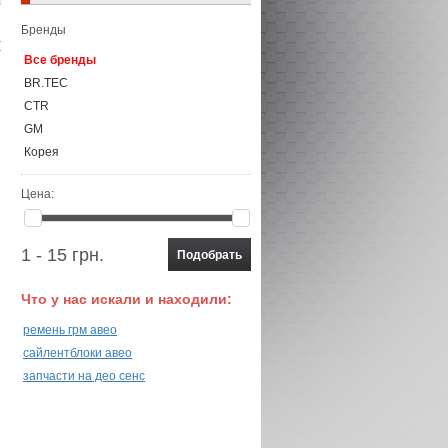
Бренды
Все бренды
BR.TEC
CTR
GM
Корея
Цена:
1 - 15 грн.
Что у нас искали и находили:
ремень грм авео
сайлентблоки авео
запчасти на део сенс