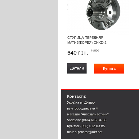
СТУПИЦА ПЕРЕДНЯЯ
МАТИЗ(КОРЕЯ) CHKD-2
683
640
грн.
Детали
Контакти:
Україна м. Дніпро
вул. Бородинська 4
магазин "Автозапчастини"
Vodafone (066) 615-04-85
Kyivstar (096) 012-03-85
mail: a-prostor@ukr.net