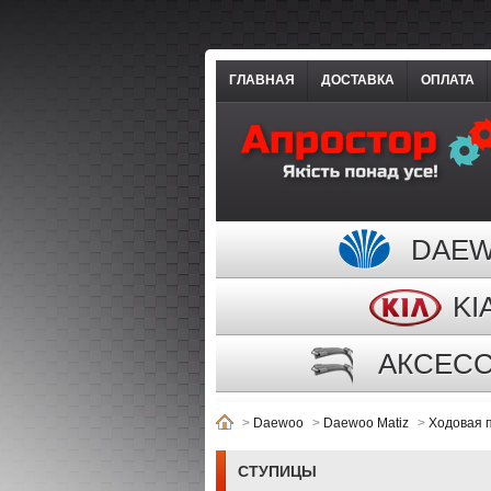
ГЛАВНАЯ
ДОСТАВКА
ОПЛАТА
DAE
KI
АКСЕС
>
Daewoo
>
Daewoo Matiz
>
Ходовая 
СТУПИЦЫ