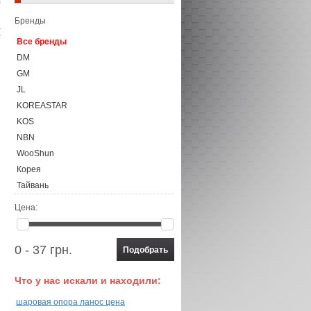
Бренды
Все бренды
DM
GM
JL
KOREASTAR
KOS
NBN
WooShun
Корея
Тайвань
Цена:
0 - 37 грн.
Что у нас искали и находили:
шаровая опора ланос цена