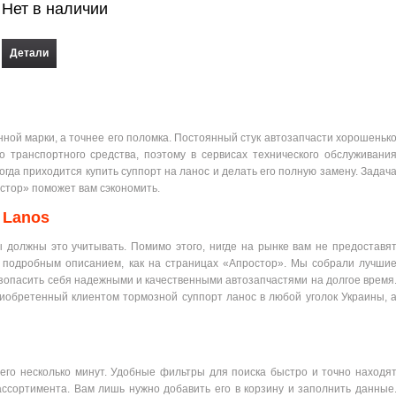
Нет в наличии
Детали
нной марки, а точнее его поломка. Постоянный стук автозапчасти хорошеньк
 транспортного средства, поэтому в сервисах технического обслуживани
гда приходится купить суппорт на ланос и делать его полную замену. Задач
стор» поможет вам сэкономить.
 Lanos
ы должны это учитывать. Помимо этого, нигде на рынке вам не предоставя
 подробным описанием, как на страницах «Апростор». Мы собрали лучши
езопасить себя надежными и качественными автозапчастями на долгое время
иобретенный клиентом тормозной суппорт ланос в любой уголок Украины, 
его несколько минут. Удобные фильтры для поиска быстро и точно находя
ссортимента. Вам лишь нужно добавить его в корзину и заполнить данные