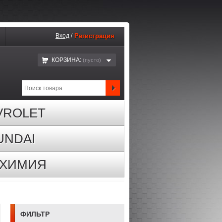
Вход
/
Регистрация
КОРЗИНА:
(пустo)
VROLET
UNDAI
ОХИМИЯ
ФИЛЬТР