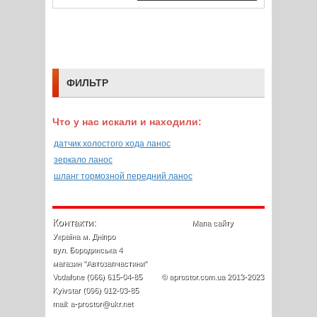
ФИЛЬТР
Что у нас искали и находили:
датчик холостого хода ланос
зеркало ланос
шланг тормозной передний ланос
Контакти:
Мапа сайту
Україна м. Дніпро
вул. Бородинська 4
магазин "Автозапчастини"
Vodafone (066) 615-04-85
© aprostor.com.ua 2013-2023
Kyivstar (096) 012-03-85
mail: a-prostor@ukr.net