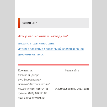
ФИЛЬТР
Что у нас искали и находили:
амортизаторы ланос цена
датчик положения дроссельной заслонки ланос
дворники на ланос
Контакти:
Мапа сайту
Україна м. Дніпро
вул. Бородинська 4
магазин "Автозапчастини"
Vodafone (066) 615-04-85
© aprostor.com.ua 2013-2023
Kyivstar (096) 012-03-85
mail: a-prostor@ukr.net