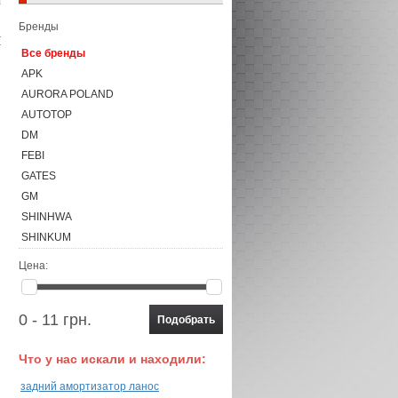
Бренды
Все бренды
APK
AURORA POLAND
AUTOTOP
DM
FEBI
GATES
GM
SHINHWA
SHINKUM
VERNET
Цена:
Корея
0 - 11 грн.
Что у нас искали и находили:
задний амортизатор ланос