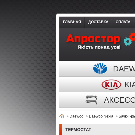
ГЛАВНАЯ
ДОСТАВКА
ОПЛАТА
DAE
KI
АКСЕС
>
Daewoo
>
Daewoo Nexia
>
Бачки кр
ТЕРМОСТАТ