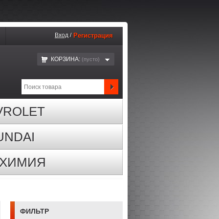
Вход
/
Регистрация
КОРЗИНА:
(пустo)
VROLET
UNDAI
ОХИМИЯ
ФИЛЬТР