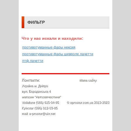
ФИЛЬТР
Что у нас искали и находили:
противотуманные фары нексия
противотуманные фары шевроле лачетти
птф лачетти
Контакти:
Мапа сайту
Україна м. Дніпро
вул. Бородинська 4
магазин "Автозапчастини"
Vodafone (066) 615-04-85
© aprostor.com.ua 2013-2023
Kyivstar (096) 012-03-85
mail: a-prostor@ukr.net