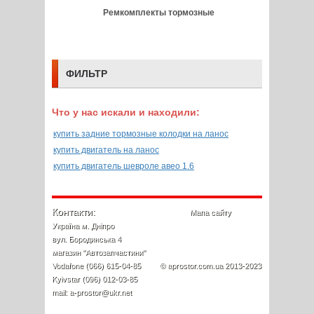
Ремкомплекты тормозные
ФИЛЬТР
Что у нас искали и находили:
купить задние тормозные колодки на ланос
купить двигатель на ланос
купить двигатель шевроле авео 1.6
Контакти:
Мапа сайту
Україна м. Дніпро
вул. Бородинська 4
магазин "Автозапчастини"
Vodafone (066) 615-04-85
© aprostor.com.ua 2013-2023
Kyivstar (096) 012-03-85
mail: a-prostor@ukr.net