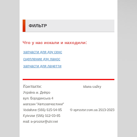
ФИЛЬТР
Что у нас искали и находили:
запчасти для дэу сенс
сцепление дэу ланос
запчасти для лачетти
Контакти:
Мапа сайту
Україна м. Дніпро
вул. Бородинська 4
магазин "Автозапчастини"
Vodafone (066) 615-04-85
© aprostor.com.ua 2013-2023
Kyivstar (096) 012-03-85
mail: a-prostor@ukr.net