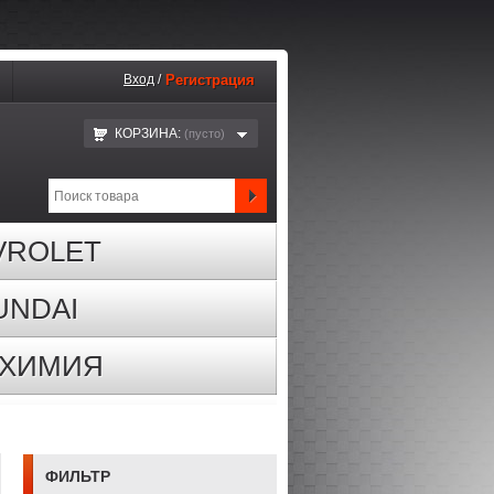
Вход
/
Регистрация
КОРЗИНА:
(пустo)
VROLET
UNDAI
ОХИМИЯ
ФИЛЬТР