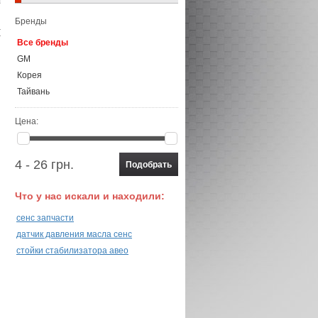
Бренды
Все бренды
GM
Корея
Тайвань
Цена:
4 - 26 грн.
Что у нас искали и находили:
сенс запчасти
датчик давления масла сенс
стойки стабилизатора авео