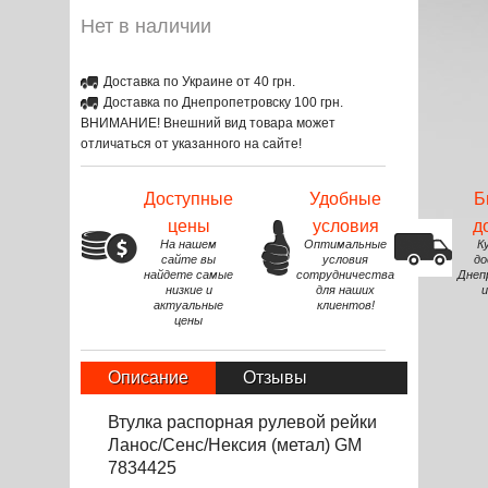
Нет в наличии
Доставка по Украине от 40 грн.
Доставка по Днепропетровску 100 грн.
ВНИМАНИЕ! Внешний вид товара может
отличаться от указанного на сайте!
Доступные
Удобные
Б
цены
условия
д
На нашем
Оптимальные
К
сайте вы
условия
до
найдете самые
сотрудничества
Днеп
низкие и
для наших
и
актуальные
клиентов!
цены
Описание
Отзывы
Втулка распорная рулевой рейки
Ланос/Сенс/Нексия (метал) GM
7834425