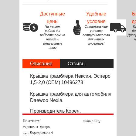
Доступные
Удобные
Б
цены
условия
д
На нашем
Оптимальные
К
сайте вы
условия
до
найдете самые
сотрудничества
Днеп
низкие и
для наших
и
актуальные
клиентов!
цены
Описание
Отзывы
Крышка трамблера Нексия, Эсперо
1,5-2,0 (OEM) 10496278
Крышка трамблера
для автомобиля
Daewoo Nexia
.
Производитель Корея.
Контакти:
Мапа сайту
Україна м. Дніпро
вул. Бородинська 4