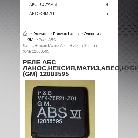
АКСЕССУАРЫ
АВТОХИМИЯ
>
Daewoo
>
Daewoo Lanos
>
Электрика
>
GM
>
Реле АБС
Ланос,Нексия,Матиз,Авео,Нубира,Эсперо
(GM) 12088595
РЕЛЕ АБС
ЛАНОС,НЕКСИЯ,МАТИЗ,АВЕО,НУБ
(GM) 12088595