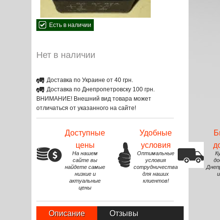
Есть в наличии
Нет в наличии
Доставка по Украине от 40 грн.
Доставка по Днепропетровску 100 грн.
ВНИМАНИЕ! Внешний вид товара может
отличаться от указанного на сайте!
Доступные
Удобные
Б
цены
условия
д
На нашем
Оптимальные
К
сайте вы
условия
до
найдете самые
сотрудничества
Днеп
низкие и
для наших
и
актуальные
клиентов!
цены
Описание
Отзывы