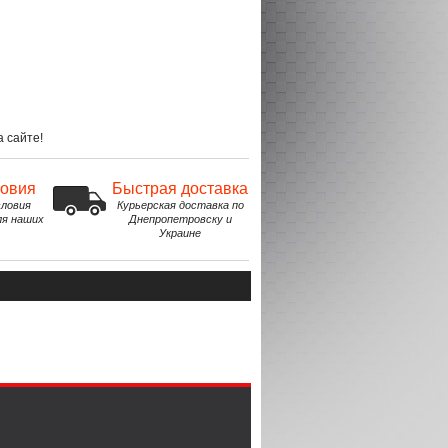
 сайте!
ловия
Быстрая доставка
ловия
Курьерская доставка по
ля наших
Днепропетровску и
Украине