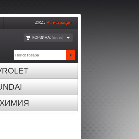
Вход
/
Регистрация
КОРЗИНА:
(пустo)
VROLET
UNDAI
ОХИМИЯ