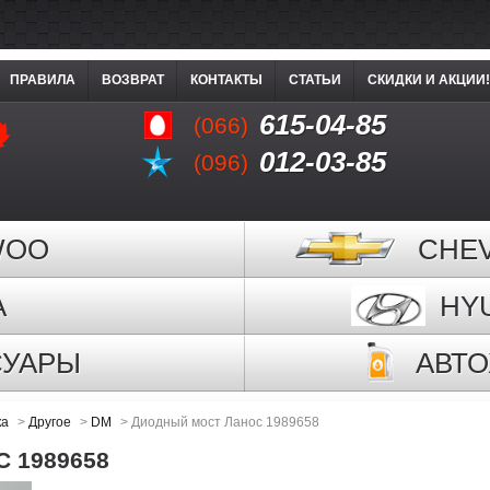
ПРАВИЛА
ВОЗВРАТ
КОНТАКТЫ
СТАТЬИ
СКИДКИ И АКЦИИ!
615-04-85
(066)
012-03-85
(096)
WOO
CHE
A
HY
СУАРЫ
АВТ
ка
>
Другое
>
DM
>
Диодный мост Ланос 1989658
 1989658