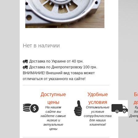
Нет в наличии
Доставка по Украине от 40 грн.
Доставка по Днепропетровску 100 грн.
ВНИМАНИЕ! Внешний вид товара может
отличаться от указанного на сайте!
Доступные
Удобные
Б
цены
условия
д
На нашем
Оптимальные
К
сайте вы
условия
до
найдете самые
сотрудничества
Днеп
низкие и
для наших
и
актуальные
клиентов!
цены