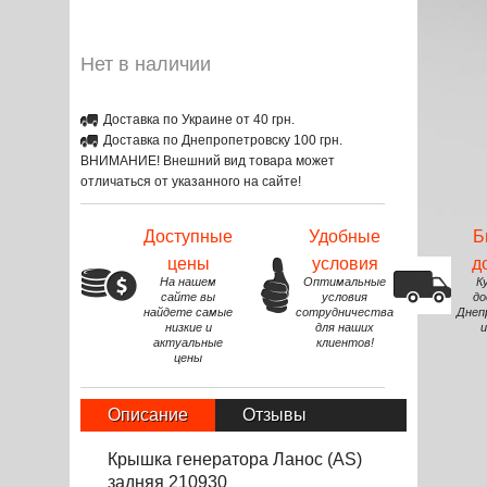
Нет в наличии
Доставка по Украине от 40 грн.
Доставка по Днепропетровску 100 грн.
ВНИМАНИЕ! Внешний вид товара может
отличаться от указанного на сайте!
Доступные
Удобные
Б
цены
условия
д
На нашем
Оптимальные
К
сайте вы
условия
до
найдете самые
сотрудничества
Днеп
низкие и
для наших
и
актуальные
клиентов!
цены
Описание
Отзывы
Крышка генератора Ланос (AS)
задняя 210930