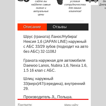
сайте вы
условия
до
найдете самые
сотрудничества
Днеп
низкие и
для наших
и
актуальные
клиентов!
цены
Описание
Отзывы
Шрус (граната) Ланос/Нубира/
Нексия 1,6 (JAPAN LINE) наружный
с АБС 33/29 зубов (подходит на авто
без АБС) 32-1108J
Граната
наружная
для автомоб
и
ля
Daewoo Lanos, Nubira 1,6, Nexia 1.6,
1.5 16 клап
с АБС.
Шлиц: наружный
33(верх)/47(середина), внутренний
29.
Производитель JL, Польша.
Контакти:
Мапа сайту