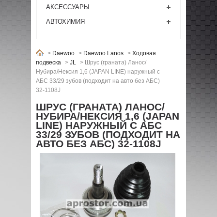
АКСЕССУАРЫ
АВТОХИМИЯ
>
Daewoo
>
Daewoo Lanos
>
Ходовая
подвеска
>
JL
>
Шрус (граната) Ланос/
Нубира/Нексия 1,6 (JAPAN LINE) наружный с
АБС 33/29 зубов (подходит на авто без АБС)
32-1108J
ШРУС (ГРАНАТА) ЛАНОС/
НУБИРА/НЕКСИЯ 1,6 (JAPAN
LINE) НАРУЖНЫЙ С АБС
33/29 ЗУБОВ (ПОДХОДИТ НА
АВТО БЕЗ АБС) 32-1108J