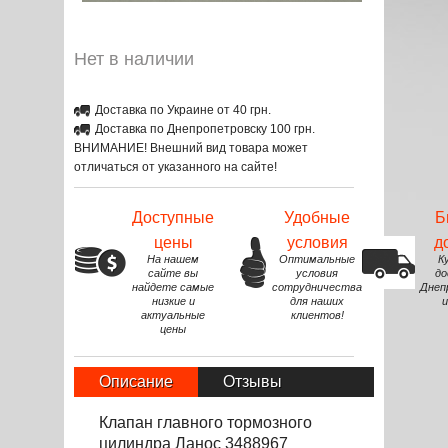
Нет в наличии
Доставка по Украине от 40 грн.
Доставка по Днепропетровску 100 грн.
ВНИМАНИЕ! Внешний вид товара может
отличаться от указанного на сайте!
Доступные
Удобные
Б
цены
условия
д
На нашем
Оптимальные
К
сайте вы
условия
до
найдете самые
сотрудничества
Днеп
низкие и
для наших
и
актуальные
клиентов!
цены
Описание
Отзывы
Клапан главного тормозного
цилиндра Ланос 3488967