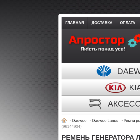
ГЛАВНАЯ
ДОСТАВКА
ОПЛАТА
DAE
KI
АКСЕС
>
Daewoo
>
Daewoo Lanos
>
Ремни ро
(96144934)
РЕМЕНЬ ГЕНЕРАТОРА ЛА