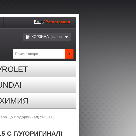
Вход
/
Регистрация
КОРЗИНА:
(пустo)
VROLET
UNDAI
ОХИМИЯ
еро 1,5 с г/у(оригинал) 5PK1008
,5 С Г/У(ОРИГИНАЛ)