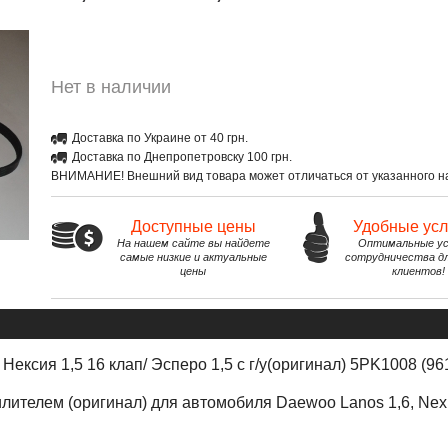
Нет в наличии
Доставка по Украине от 40 грн.
Доставка по Днепропетровску 100 грн.
ВНИМАНИЕ! Внешний вид товара может отличаться от указанного на
Доступные цены
Удобные ус
На нашем сайте вы найдете
Оптимальные ус
самые низкие и актуальные
сотрудничества д
цены
клиентов!
Нексия 1,5 16 клап/ Эсперо 1,5 с г/у(оригинал) 5PK1008 (9
илителем (оригинал)
для автомоб
и
ля
Daewoo Lanos
1,6,
Nex