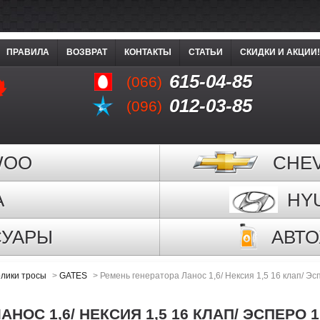
ПРАВИЛА
ВОЗВРАТ
КОНТАКТЫ
СТАТЬИ
СКИДКИ И АКЦИИ!
615-04-85
(066)
012-03-85
(096)
WOO
CHE
A
HY
СУАРЫ
АВТ
лики тросы
>
GATES
>
Ремень генератора Ланос 1,6/ Нексия 1,5 16 клап/ Эсп
НОС 1,6/ НЕКСИЯ 1,5 16 КЛАП/ ЭСПЕРО 1