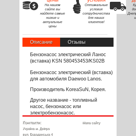
На нашем
Оптимальные
К
сайте вы
условия
до
найдете самые
сотрудничества
Днеп
низкие и
для наших
и
актуальные
клиентов!
цены
Описание
Отзывы
Бензонасос электрический Ланос
(вставка) KSN 580453453/KS02B
Бензонасос электрический (вставка)
для автомобиля Daewoo Lanos.
Производитель KoreaSuN, Корея.
Другое название - т
опливный
насос,
бензонасос или
электробензонасос.
Контакти:
Мапа сайту
Україна м. Дніпро
вул. Бородинська 4