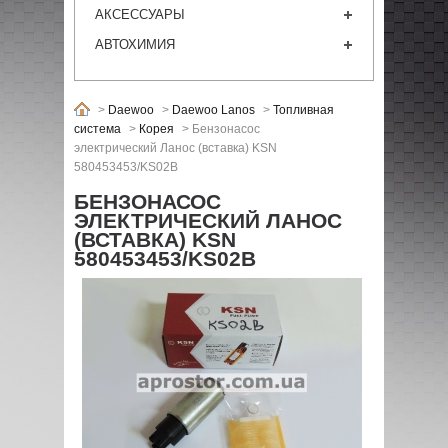
АКСЕССУАРЫ
АВТОХИМИЯ
>
Daewoo
>
Daewoo Lanos
>
Топливная
система
>
Корея
>
Бензонасос
электрический Ланос (вставка) KSN
580453453/KS02B
БЕНЗОНАСОС
ЭЛЕКТРИЧЕСКИЙ ЛАНОС
(ВСТАВКА) KSN
580453453/KS02B