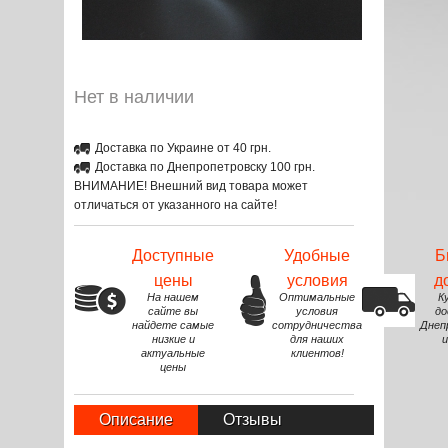
Нет в наличии
Доставка по Украине от 40 грн.
Доставка по Днепропетровску 100 грн.
ВНИМАНИЕ! Внешний вид товара может
отличаться от указанного на сайте!
Доступные
Удобные
Б
цены
условия
д
На нашем
Оптимальные
К
сайте вы
условия
до
найдете самые
сотрудничества
Днеп
низкие и
для наших
и
актуальные
клиентов!
цены
Описание
Отзывы