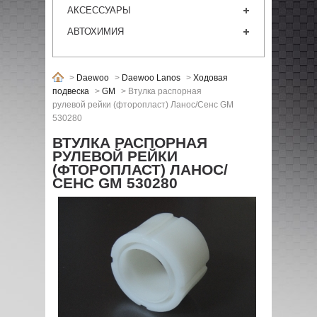
АКСЕССУАРЫ
АВТОХИМИЯ
>
Daewoo
>
Daewoo Lanos
>
Ходовая
подвеска
>
GM
>
Втулка распорная
рулевой рейки (фторопласт) Ланос/Сенс GM
530280
ВТУЛКА РАСПОРНАЯ
РУЛЕВОЙ РЕЙКИ
(ФТОРОПЛАСТ) ЛАНОС/
СЕНС GM 530280