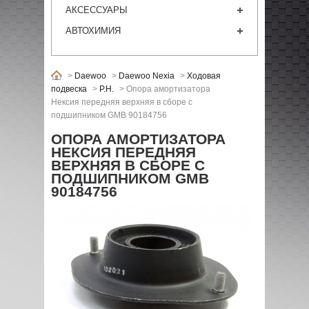
АКСЕССУАРЫ
АВТОХИМИЯ
>
Daewoo
>
Daewoo Nexia
>
Ходовая
подвеска
>
P.H.
>
Опора амортизатора
Нексия передняя верхняя в сборе с
подшипником GMB 90184756
ОПОРА АМОРТИЗАТОРА
НЕКСИЯ ПЕРЕДНЯЯ
ВЕРХНЯЯ В СБОРЕ С
ПОДШИПНИКОМ GMB
90184756