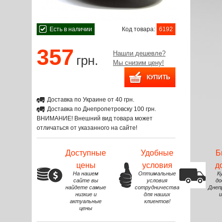
Есть в наличии
Код товара:
6192
357
Нашли дешевле?
грн.
Мы снизим цену!
Доставка по Украине от 40 грн.
Доставка по Днепропетровску 100 грн.
ВНИМАНИЕ! Внешний вид товара может
отличаться от указанного на сайте!
Доступные
Удобные
Б
цены
условия
д
На нашем
Оптимальные
К
сайте вы
условия
до
найдете самые
сотрудничества
Днеп
низкие и
для наших
и
актуальные
клиентов!
цены