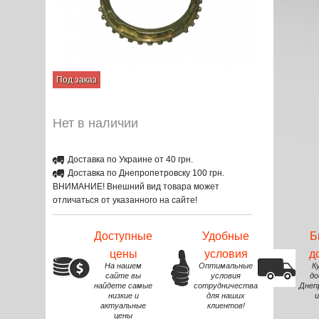
Под заказ
Нет в наличии
Доставка по Украине от 40 грн.
Доставка по Днепропетровску 100 грн.
ВНИМАНИЕ! Внешний вид товара может
отличаться от указанного на сайте!
Доступные
Удобные
Б
цены
условия
д
На нашем
Оптимальные
К
сайте вы
условия
до
найдете самые
сотрудничества
Днеп
низкие и
для наших
и
актуальные
клиентов!
цены