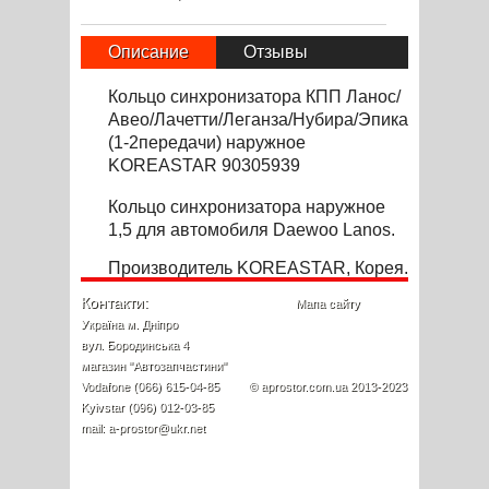
Описание
Отзывы
Кольцо синхронизатора КПП Ланос/
Авео/Лачетти/Леганза/Нубира/Эпика
(1-2передачи) наружное
KOREASTAR 90305939
Кольцо синхронизатора наружное
1,5 для автомобиля Daewoo Lanos.
Производитель KOREASTAR, Корея.
Контакти:
Мапа сайту
Україна м. Дніпро
вул. Бородинська 4
магазин "Автозапчастини"
Vodafone (066) 615-04-85
© aprostor.com.ua 2013-2023
Kyivstar (096) 012-03-85
mail: a-prostor@ukr.net