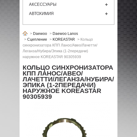
АКСЕССУАРЫ
АВТОХИМИЯ
>
Daewoo
>
Daewoo Lanos
>
Сцепление
>
KOREASTAR
>
Кольцо
синхронизатора КПП Ланос/Авео/Лачетти/
Леганза/Нубира/Эпика (1-2передачи)
наружное KOREASTAR 90305939
КОЛЬЦО СИНХРОНИЗАТОРА
КПП ЛАНОС/АВЕО/
ЛАЧЕТТИ/ЛЕГАНЗА/НУБИРА/
ЭПИКА (1-2ПЕРЕДАЧИ)
НАРУЖНОЕ KOREASTAR
90305939