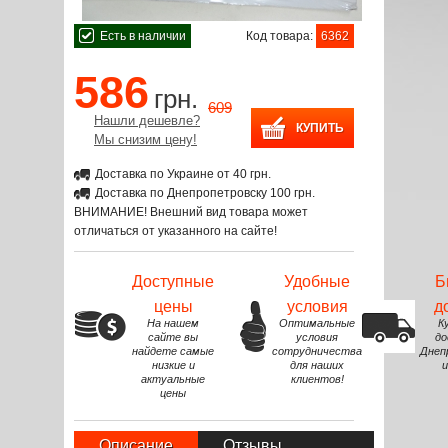
Есть в наличии
Код товара:
6362
586
грн.
609
Нашли дешевле?
Мы снизим цену!
Доставка по Украине от 40 грн.
Доставка по Днепропетровску 100 грн.
ВНИМАНИЕ! Внешний вид товара может
отличаться от указанного на сайте!
Доступные
Удобные
Б
цены
условия
д
На нашем
Оптимальные
К
сайте вы
условия
до
найдете самые
сотрудничества
Днеп
низкие и
для наших
и
актуальные
клиентов!
цены
Описание
Отзывы