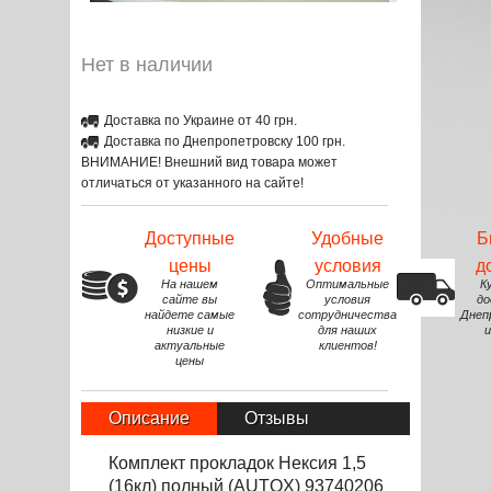
Нет в наличии
Доставка по Украине от 40 грн.
Доставка по Днепропетровску 100 грн.
ВНИМАНИЕ! Внешний вид товара может
отличаться от указанного на сайте!
Доступные
Удобные
Б
цены
условия
д
На нашем
Оптимальные
К
сайте вы
условия
до
найдете самые
сотрудничества
Днеп
низкие и
для наших
и
актуальные
клиентов!
цены
Описание
Отзывы
Комплект прокладок Нексия 1,5
(16кл) полный (AUTOX) 93740206