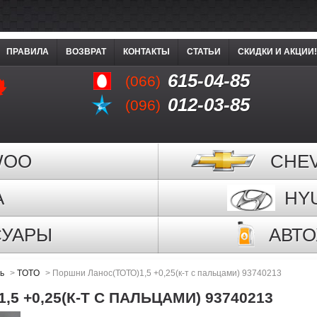
ПРАВИЛА
ВОЗВРАТ
КОНТАКТЫ
СТАТЬИ
СКИДКИ И АКЦИИ!
615-04-85
(066)
012-03-85
(096)
WOO
CHE
A
HY
СУАРЫ
АВТ
ь
>
TOTO
>
Поршни Ланос(ТОТО)1,5 +0,25(к-т с пальцами) 93740213
5 +0,25(К-Т С ПАЛЬЦАМИ) 93740213