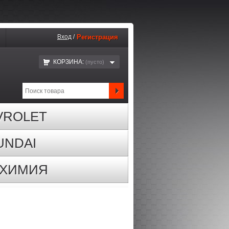
Вход
/
Регистрация
КОРЗИНА:
(пустo)
VROLET
UNDAI
ОХИМИЯ