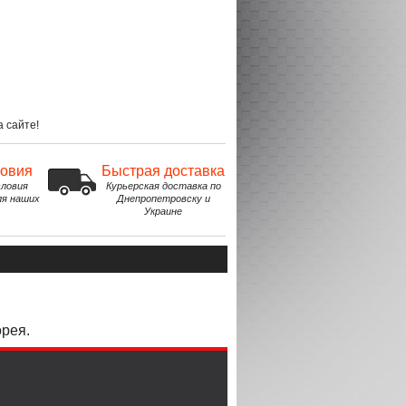
 сайте!
ловия
Быстрая доставка
ловия
Курьерская доставка по
ля наших
Днепропетровску и
Украине
орея.