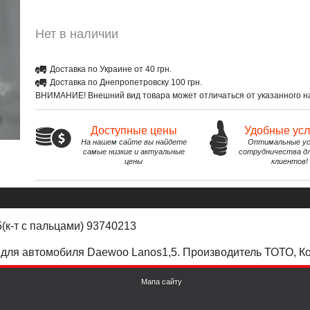
Нет в наличии
Доставка по Украине от 40 грн.
Доставка по Днепропетровску 100 грн.
ВНИМАНИЕ! Внешний вид товара может отличаться от указанного на
Доступные цены
Удобные ус
На нашем сайте вы найдете
Оптимальные ус
самые низкие и актуальные
сотрудничества д
цены
клиентов!
(к-т с пальцами) 93740213
) для автомобиля Daewoo Lanos1,5. Производитель ТОТО, К
Мапа сайту