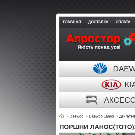
ГЛАВНАЯ
ДОСТАВКА
ОПЛАТА
DAE
KI
АКСЕС
>
Daewoo
>
Daewoo Lanos
>
Двигател
ПОРШНИ ЛАНОС(ТОТО)1,