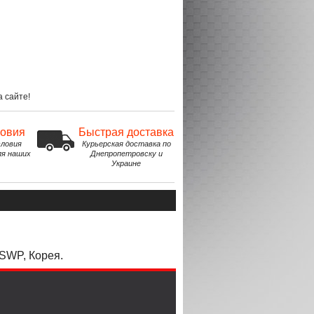
 сайте!
ловия
Быстрая доставка
ловия
Курьерская доставка по
ля наших
Днепропетровску и
Украине
SWP,
Корея.