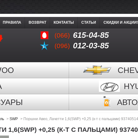
ПРАВИЛА
ВОЗВРАТ
КОНТАКТЫ
СТАТЬИ
СКИДКИ И АКЦИИ!
615-04-85
(066)
012-03-85
(096)
WOO
CHE
A
HY
СУАРЫ
АВТ
ель
>
SWP
>
Поршни Авео, Лачетти 1,6(SWP) +0,25 (к-т с пальцами) 9374051
 1,6(SWP) +0,25 (К-Т С ПАЛЬЦАМИ) 93740