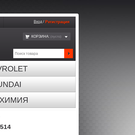
Вход
/
Регистрация
КОРЗИНА:
(пустo)
VROLET
UNDAI
ОХИМИЯ
4
514