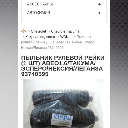
АКСЕССУАРЫ
АВТОХИМИЯ
>
Chevrolet
>
Chevrolet Tacuma
>
Ходовая подвеска
>
WONIL
>
Пыльник
рулевой рейки (1 шт) Авео1.6/Такума/Эсперо/
Нексия/Леганза 93740595
ПЫЛЬНИК РУЛЕВОЙ РЕЙКИ
(1 ШТ) АВЕО1.6/ТАКУМА/
ЭСПЕРО/НЕКСИЯ/ЛЕГАНЗА
93740595