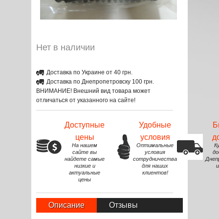
Нет в наличии
Доставка по Украине от 40 грн.
Доставка по Днепропетровску 100 грн.
ВНИМАНИЕ! Внешний вид товара может
отличаться от указанного на сайте!
Доступные
Удобные
Б
цены
условия
д
На нашем
Оптимальные
К
сайте вы
условия
до
найдете самые
сотрудничества
Днеп
низкие и
для наших
и
актуальные
клиентов!
цены
Описание
Отзывы